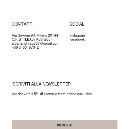
CONTATTI
SOCIAL
Via Savona 90, Milano 20144
Instagram
C/F: BTTLBA67R53F205F
Facebook
albahandmade67@gmail.com
+39 3460197642
ISCRIVITI ALLA NEWSLETTER
per ricevere il 5% di sconto e tante offerte esclusive
Si, accetto termini e condizioni
*
ISCRIVITI