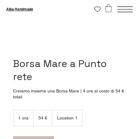
Alba Handmade
Borsa Mare a Punto
rete
Creiamo insieme una Borsa Mare | 4 ore al costo di 54 €
totali
54
euro
1 ora
1
54 €
Location 1
o
r