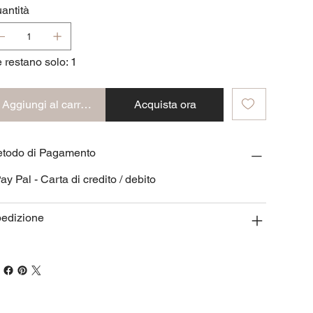
antità
 restano solo: 1
Aggiungi al carrello
Acquista ora
todo di Pagamento
Pay Pal - Carta di credito / debito
edizione