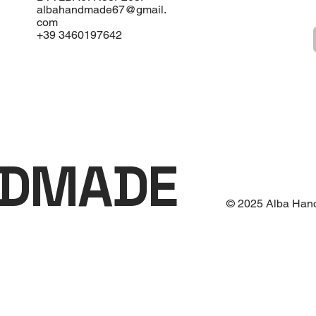
albahandmade67@gmail.
com
+39 3460197642
NDMADE
© 2025 Alba Han