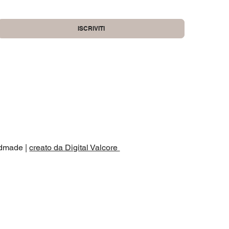
Si, accetto termini e condizioni
*
ISCRIVITI
dmade |
creato da Digital Valcore