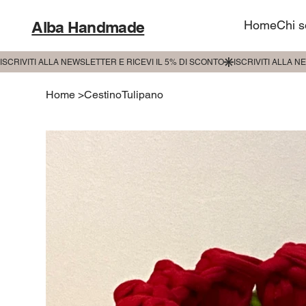
Alba Handmade
Home
Chi 
Home
>
CestinoTulipano