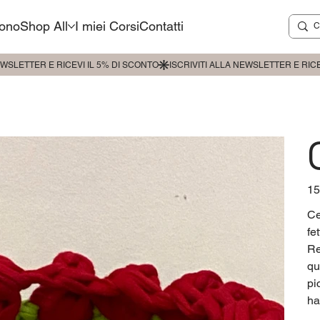
sono
Shop All
I miei Corsi
Contatti
Pre
15
Ce
fe
Re
qu
pi
ha