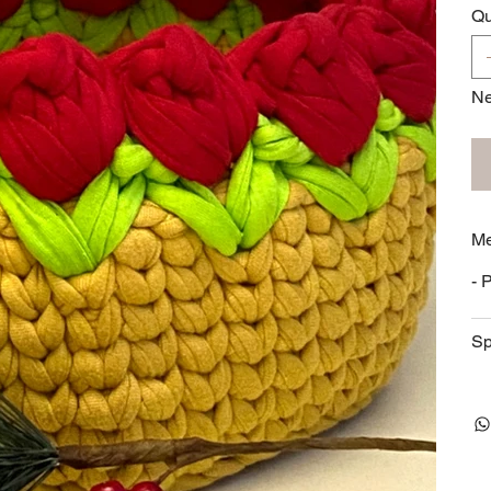
Qu
Ne
Me
- 
Sp